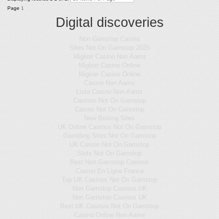
Page
1
Digital discoveries
Non Gamstop Casino
Sites Not On Gamstop 2025
Migliori Casino Non Aams
Migliori Casino Online
Migliori Casino Online
Casino Non Aams
Lista Casino Non Aams
Casinos Not On Gamstop
Casino Not On Gamstop
New Betting Sites
UK Online Casinos Not On Gamstop
Gambling Sites Not On Gamstop
UK Casino Not On Gamstop
Slots Not On Gamstop
Best Non Gamstop Casinos
Casino En Ligne France
Top UK Casinos Not On Gamstop
Non Gamstop Casinos UK
Non Gamstop Casinos UK
Best UK Casinos Not On Gamstop
Casino Online Non Aams