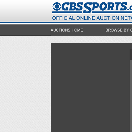
AUCTIONS HOME
BROWSE BY