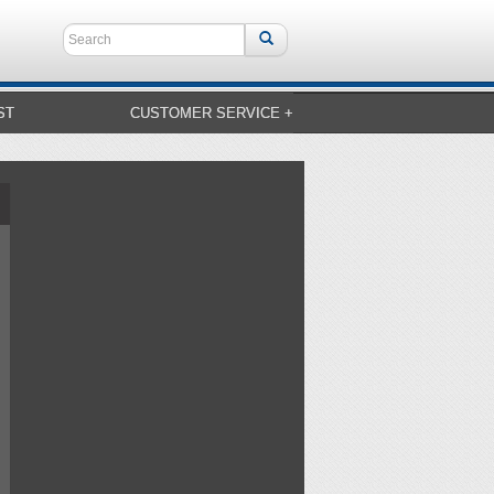
ST
CUSTOMER SERVICE +